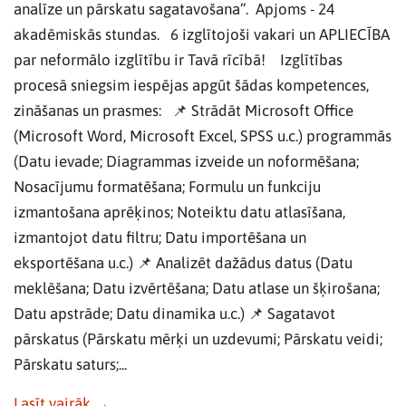
analīze un pārskatu sagatavošana”. Apjoms - 24
akadēmiskās stundas. 6 izglītojoši vakari un APLIECĪBA
par neformālo izglītību ir Tavā rīcībā! Izglītības
procesā sniegsim iespējas apgūt šādas kompetences,
zināšanas un prasmes: 📌 Strādāt Microsoft Office
(Microsoft Word, Microsoft Excel, SPSS u.c.) programmās
(Datu ievade; Diagrammas izveide un noformēšana;
Nosacījumu formatēšana; Formulu un funkciju
izmantošana aprēķinos; Noteiktu datu atlasīšana,
izmantojot datu filtru; Datu importēšana un
eksportēšana u.c.) 📌 Analizēt dažādus datus (Datu
meklēšana; Datu izvērtēšana; Datu atlase un šķirošana;
Datu apstrāde; Datu dinamika u.c.) 📌 Sagatavot
pārskatus (Pārskatu mērķi un uzdevumi; Pārskatu veidi;
Pārskatu saturs;...
Lasīt vairāk →