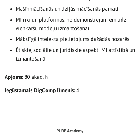
Mašīnmācīšanās un dziļās mācīšanās pamati
MI rīki un platformas: no demonstrējumiem līdz
vienkāršu modeļu izmantošanai
Mākslīgā intelekta pielietojums dažādās nozarēs
Ētiskie, sociālie un juridiskie aspekti MI attīstībā un
izmantošanā
Apjoms:
8
0 akad. h
Iegūstamais DigComp līmenis:
4
PURE Academy