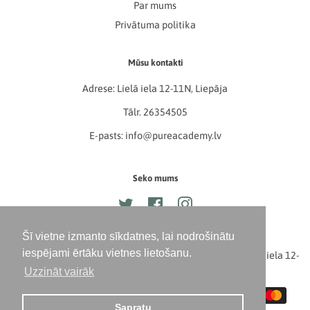
Par mums
Privātuma politika
Mūsu kontakti
Adrese: Lielā iela 12-11N, Liepāja
Tālr. 26354505
E-pasts: info@pureacademy.lv
Seko mums
Twitter
Facebook
Instagram
Šī vietne izmanto sīkdatnes, lai nodrošinātu
iespējami ērtāku vietnes lietošanu.
Autortiesības © 2026,
PURE Academy, 42103062204, Lielā iela 12-
Uzzināt vairāk
11N, Liepāja, LV-3401
. Powered by Shopify
Maksājuma
Sapratu