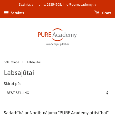
Sazinies ar mums: 26354505; info@pureacademy.lv
Grozs
Saraksts
›
Sākumlapa
Labsajūtai
Labsajūtai
Šķirot pēc
Sadarbībā ar Nodibinājumu "PURE Academy attīstībai"