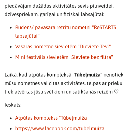
piedāvājam dažādas aktivitātes sevis pilnveidei,
dzīvespriekam, garīgai un fiziskai labsajūtai:
Rudens/ pavasara retrītu nometni "ReSTARTS
labsajūtai"
Vasaras nometne sievietēm "Dieviete Tevī"
Mini festivāls sievietēm "Sieviete bez filtra"
Laikā, kad atpūtas kompleksā "
Tūbeļmuiža"
nenotiek
mūsu nometnes vai citas aktivitātes, telpas ar prieku
tiek atvērtas jūsu svētkiem un satikšanās reizēm 🤍
Ieskats:
Atpūtas komplekss "Tūbeļmuiža
https://www.facebook.com/tubelmuiza