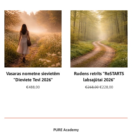
Vasaras nometne sievietēm
Rudens retrīts "ReSTARTS
"Dieviete Tevī 2026"
labsajūtai 2026"
Cena
€488,00
Cena
€268,00
Akcijas
€228,00
cena
PURE Academy