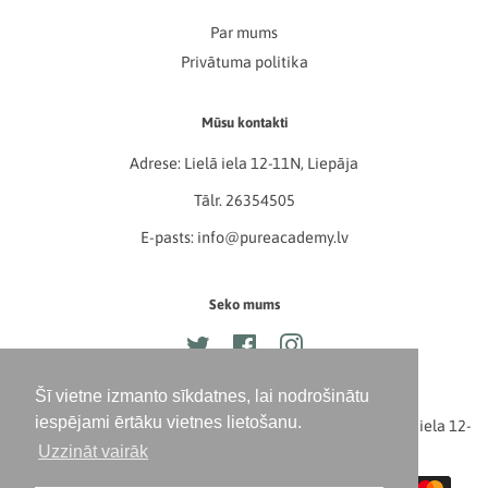
Par mums
Privātuma politika
Mūsu kontakti
Adrese: Lielā iela 12-11N, Liepāja
Tālr. 26354505
E-pasts: info@pureacademy.lv
Seko mums
Twitter
Facebook
Instagram
Šī vietne izmanto sīkdatnes, lai nodrošinātu
iespējami ērtāku vietnes lietošanu.
Autortiesības © 2026,
PURE Academy, 42103062204, Lielā iela 12-
Uzzināt vairāk
11N, Liepāja, LV-3401
. Powered by Shopify